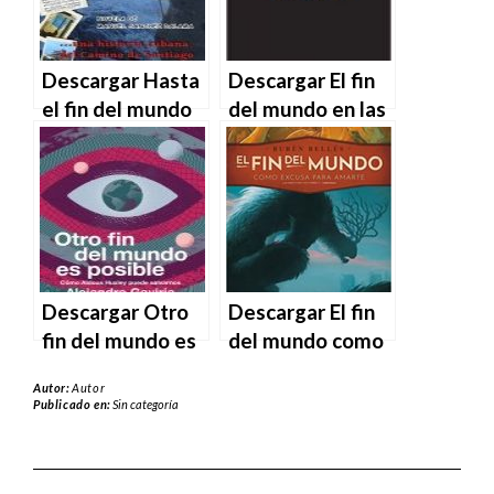
MOBI
Descargar Hasta
Descargar El fin
el fin del mundo
del mundo en las
de Manuel
televisiones de
Sánchez Dalama
Diego Doncel en
en EPUB | PDF |
EPUB | PDF |
MOBI
MOBI
Descargar Otro
Descargar El fin
fin del mundo es
del mundo como
posible de
excusa para
Autor:
Autor
Alejandro Gaviria
amarte de Rubén
Publicado en:
Sin categoría
en EPUB | PDF |
Bellés en EPUB |
MOBI
PDF | MOBI