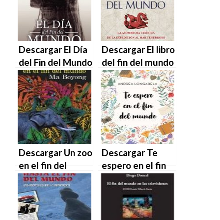
| PDF | MOBI
MOBI
Descargar El Día
Descargar El libro
del Fin del Mundo
del fin del mundo
de María Dolores
de José Antonio
Albañil Luque en
Fortea en EPUB |
EPUB | PDF |
PDF | MOBI
MOBI
Descargar Un zoo
Descargar Te
en el fin del
espero en el fin
mundo de Ma
del mundo de
Boyong en EPUB |
Andrea
PDF | MOBI
Longarela en
EPUB | PDF |