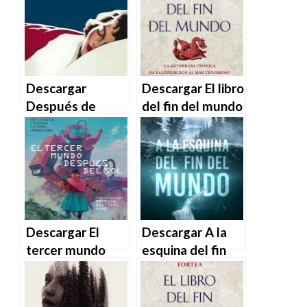
Descargar
Descargar El libro
Después de
del fin del mundo
Julius de
– José Antonio
Elizabeth Jane
Fortea en EPUB |
Howard en EPUB
PDF | MOBI
| PDF | MOBI
Descargar El
Descargar A la
tercer mundo
esquina del fin
después del sol
del mundo de
de Varios
Valeria Brossard
Autores en EPUB
en EPUB | PDF |