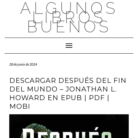
ALGUNOS
Saltar
al
LIBROS
contenido
BUENOS
Cambiar modo de navegación
28 de junio de 2024
DESCARGAR DESPUÉS DEL FIN
DEL MUNDO – JONATHAN L.
HOWARD EN EPUB | PDF |
MOBI