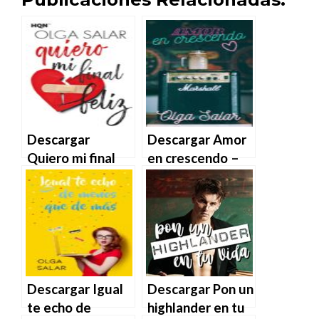
Descargar
Descargar Amor
Quiero mi final
en crescendo –
feliz – Olga Salar
Olga Salar en
en EPUB | PDF |
EPUB | PDF |
MOBI
MOBI
Descargar Igual
Descargar Pon un
te echo de
highlander en tu