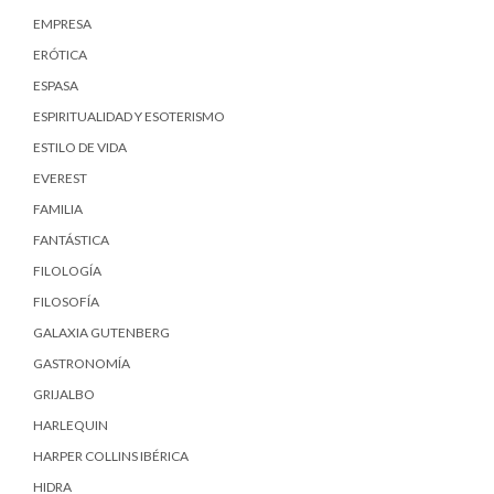
EMPRESA
ERÓTICA
ESPASA
ESPIRITUALIDAD Y ESOTERISMO
ESTILO DE VIDA
EVEREST
FAMILIA
FANTÁSTICA
FILOLOGÍA
FILOSOFÍA
GALAXIA GUTENBERG
GASTRONOMÍA
GRIJALBO
HARLEQUIN
HARPER COLLINS IBÉRICA
HIDRA