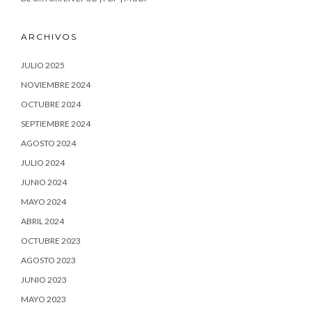
ARCHIVOS
JULIO 2025
NOVIEMBRE 2024
OCTUBRE 2024
SEPTIEMBRE 2024
AGOSTO 2024
JULIO 2024
JUNIO 2024
MAYO 2024
ABRIL 2024
OCTUBRE 2023
AGOSTO 2023
JUNIO 2023
MAYO 2023