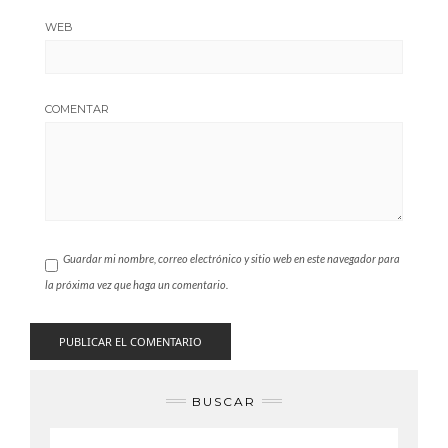
WEB
COMENTAR
Guardar mi nombre, correo electrónico y sitio web en este navegador para
la próxima vez que haga un comentario.
BUSCAR