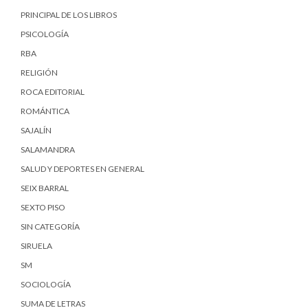
PRINCIPAL DE LOS LIBROS
PSICOLOGÍA
RBA
RELIGIÓN
ROCA EDITORIAL
ROMÁNTICA
SAJALÍN
SALAMANDRA
SALUD Y DEPORTES EN GENERAL
SEIX BARRAL
SEXTO PISO
SIN CATEGORÍA
SIRUELA
SM
SOCIOLOGÍA
SUMA DE LETRAS