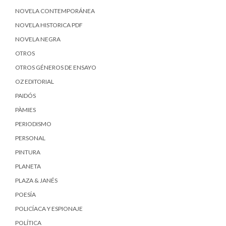
NOVELA CONTEMPORÁNEA
NOVELA HISTORICA PDF
NOVELA NEGRA
OTROS
OTROS GÉNEROS DE ENSAYO
OZ EDITORIAL
PAIDÓS
PÀMIES
PERIODISMO
PERSONAL
PINTURA
PLANETA
PLAZA & JANÉS
POESÍA
POLICÍACA Y ESPIONAJE
POLÍTICA