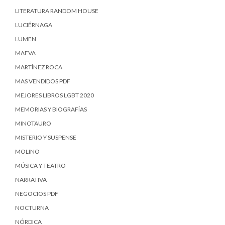
LITERATURA RANDOM HOUSE
LUCIÉRNAGA
LUMEN
MAEVA
MARTÍNEZ ROCA
MAS VENDIDOS PDF
MEJORES LIBROS LGBT 2020
MEMORIAS Y BIOGRAFÍAS
MINOTAURO
MISTERIO Y SUSPENSE
MOLINO
MÚSICA Y TEATRO
NARRATIVA
NEGOCIOS PDF
NOCTURNA
NÓRDICA