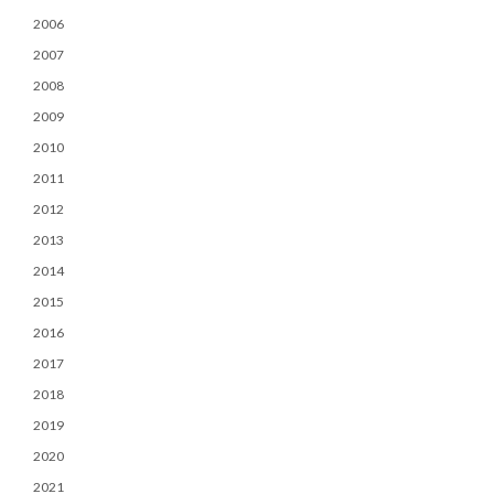
2006
2007
2008
2009
2010
2011
2012
2013
2014
2015
2016
2017
2018
2019
2020
2021