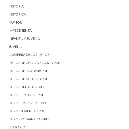
HISTORIA
HISTÓRICA
HUMOR
IMPEDIMENTA
INFANTIL Y JUVENIL
JUVENIL
LA ESFERA DE LOS LIBROS
LIBROS DE CIENCIA FICCIÓN PDF
LIBROS DE FANTASÍA PDF
LIBROS DE MISTERIO PDF
LIBROS DEL ASTEROIDE
LIBROS EROTICOS PDF
LIBROS HISTORICOS PDF
LIBROS JUVENILES PDF
LIBROS ROMANTICOS PDF
LITERARIO