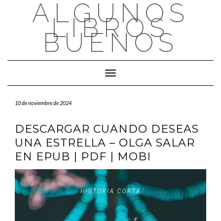
ALGUNOS
Saltar
al
LIBROS
contenido
BUENOS
Cambiar modo de navegación
10 de noviembre de 2024
DESCARGAR CUANDO DESEAS
UNA ESTRELLA – OLGA SALAR
EN EPUB | PDF | MOBI