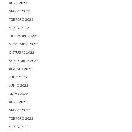
ABRIL 2023
MARZO 2023
FEBRERO 2023
ENERO 2023
DICIEMBRE 2022
NOVIEMBRE 2022
OCTUBRE 2022
SEPTIEMBRE 2022
AGOSTO 2022
JULIO 2022
JUNIO 2022
MAYO 2022
ABRIL 2022
MARZO 2022
FEBRERO 2022
ENERO 2022