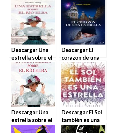
menos que de
vida de Olga
más – Olga Salar
Salar en EPUB |
en EPUB | PDF |
PDF | MOBI
MOBI
Descargar Una
Descargar El
estrella sobre el
corazon de una
río Elba – Miriam
estrella – Noelia
Georg en EPUB |
Amarillo en EPUB
PDF | MOBI
| PDF | MOBI
Descargar Una
Descargar El Sol
estrella sobre el
también es una
río Elba de
estrella de Nicola