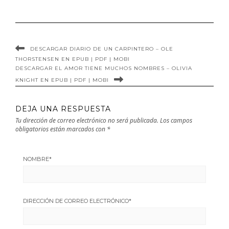
PDF | MOBI
profesional (vol. I
y II) – Estrella
Montolío en
EPUB | PDF |
DESCARGAR DIARIO DE UN CARPINTERO – OLE
MOBI
THORSTENSEN EN EPUB | PDF | MOBI
DESCARGAR EL AMOR TIENE MUCHOS NOMBRES – OLIVIA
KNIGHT EN EPUB | PDF | MOBI
DEJA UNA RESPUESTA
Tu dirección de correo electrónico no será publicada.
Los campos
obligatorios están marcados con
*
NOMBRE
*
DIRECCIÓN DE CORREO ELECTRÓNICO
*