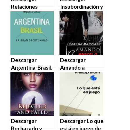
Relaciones
Insubordinación y
internacionales
desarrollo de
de Marcelo Gullo
Marcelo Gullo
Omodeo en EPUB
Omodeo en EPUB
| PDF | MOBI
| PDF | MOBI
Descargar
Descargar
Argentina-Brasil.
Amando a
La gran
Marcelo de
oportunidad de
Fransua Martinez
Marcelo Gullo
en EPUB | PDF |
Omodeo en EPUB
MOBI
| PDF | MOBI
Descargar
Descargar Lo que
Rechazado y
está en juego de