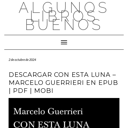
ALGUNOS
Saltar
al
LIBROS
contenido
BUENOS
Cambiar modo de navegación
2 de octubre de 2024
DESCARGAR CON ESTA LUNA –
MARCELO GUERRIERI EN EPUB
| PDF | MOBI