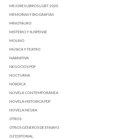
MEJORES LIBROS LGBT 2020
MEMORIAS Y BIOGRAFÍAS
MINOTAURO
MISTERIO Y SUSPENSE
MOLINO
MÚSICA Y TEATRO
NARRATIVA
NEGOCIOS PDF
NOCTURNA
NÓRDICA
NOVELA CONTEMPORÁNEA
NOVELA HISTORICA PDF
NOVELA NEGRA
OTROS
OTROS GÉNEROS DE ENSAYO
OZ EDITORIAL