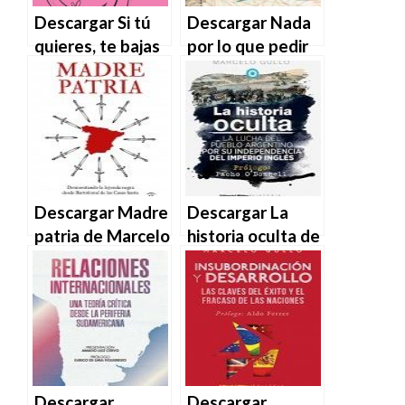
Descargar Si tú
Descargar Nada
quieres, te bajas
por lo que pedir
la luna de Luna
perdón –
Javierre en EPUB
Marcelo Gullo
| PDF | MOBI
Omodeo en EPUB
| PDF | MOBI
Descargar Madre
Descargar La
patria de Marcelo
historia oculta de
Gullo Omodeo en
Marcelo Gullo
EPUB | PDF |
Omodeo en EPUB
MOBI
| PDF | MOBI
Descargar
Descargar