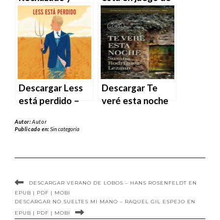
Predestinado: La
Philipp Blom en
Luna con Dos
EPUB | PDF |
Almas 1 de
MOBI
Kemich Johnson
en EPUB | PDF |
MOBI
Descargar Less
Descargar Te
está perdido –
veré esta noche
Andrew Sean
– Susana
Autor:
Autor
Greer en EPUB |
Rodríguez
Publicado en:
Sin categoría
PDF | MOBI
Lezaun en EPUB |
PDF | MOBI
DESCARGAR VERANO DE LOBOS – HANS ROSENFELDT EN
EPUB | PDF | MOBI
DESCARGAR NO SUELTES MI MANO – RAQUEL GIL ESPEJO EN
EPUB | PDF | MOBI