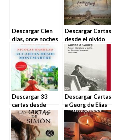
Descargar Cien
Descargar Cartas
días, once noches
desde el olvido
de Carlos Pérez
de Anna Ellory en
en EPUB | PDF |
EPUB | PDF |
MOBI
MOBI
Descargar 33
Descargar Cartas
cartas desde
a Georg de Elias
Montmartre de
Canetti en EPUB |
Nicolas Barreau
PDF | MOBI
en EPUB | PDF |
MOBI