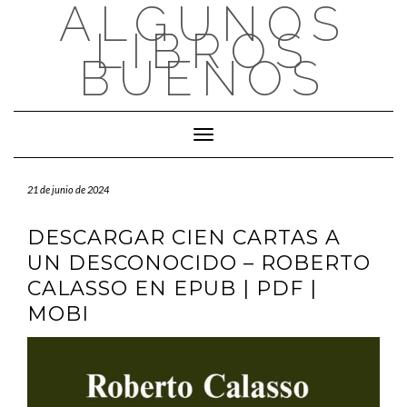
ALGUNOS
Saltar
al
LIBROS
contenido
BUENOS
Cambiar modo de navegación
21 de junio de 2024
DESCARGAR CIEN CARTAS A
UN DESCONOCIDO – ROBERTO
CALASSO EN EPUB | PDF |
MOBI