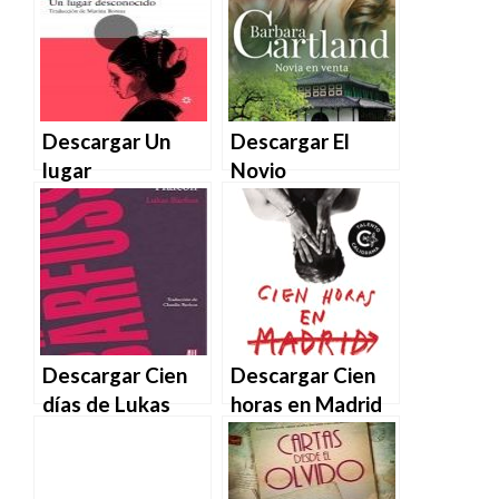
Descargar Un
Descargar El
lugar
Novio
desconocido de
Desconocido de
Seicho
Barbara Cartland
Matsumoto en
en EPUB | PDF |
EPUB | PDF |
MOBI
MOBI
Descargar Cien
Descargar Cien
días de Lukas
horas en Madrid
Bärfuss en EPUB
de Jon Gris en
| PDF | MOBI
EPUB | PDF |
MOBI