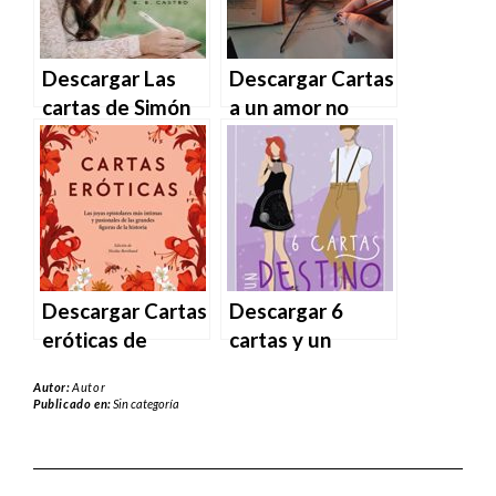
Descargar Las
Descargar Cartas
cartas de Simón
a un amor no
de B.B. Castro en
correspondido de
EPUB | PDF |
K.C. Warnholtz
MOBI
en EPUB | PDF |
MOBI
Descargar Cartas
Descargar 6
eróticas de
cartas y un
Nicolas Bersihand
destino (Amores
Autor:
Autor
en EPUB | PDF |
y amistades nº 1)
Publicado en:
Sin categoría
MOBI
de Anna Gils en
EPUB | PDF |
MOBI