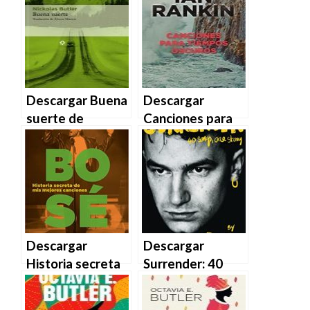
Descargar Buena
Descargar
suerte de
Canciones para
Nickolas Butler
tiempos oscuros
en EPUB | PDF |
de Ian Rankin en
MOBI
EPUB | PDF |
MOBI
Descargar
Descargar
Historia secreta
Surrender: 40
de mis mejores
canciones, una
canciones de
historia de Bono