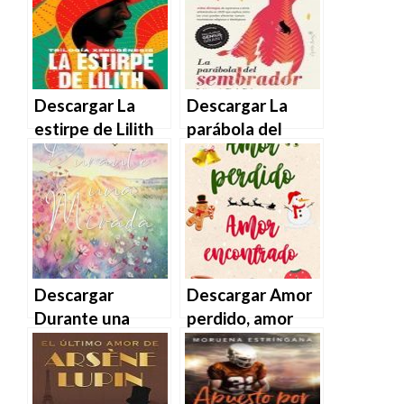
Miguel Bosé en
en EPUB | PDF |
EPUB | PDF |
MOBI
MOBI
Descargar La
Descargar La
estirpe de Lilith
parábola del
de Octavia E.
sembrador de
Butler en EPUB |
Octavia E. Butler
PDF | MOBI
en EPUB | PDF |
MOBI
Descargar
Descargar Amor
Durante una
perdido, amor
mirada de
encontrado de
Scarlett Butler
Laura Flanagan
en EPUB | PDF |
en EPUB | PDF |