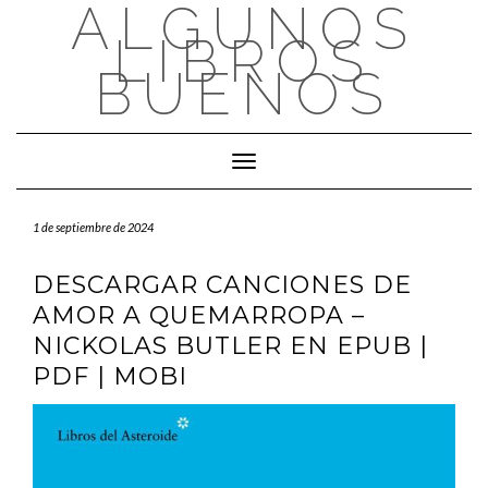
ALGUNOS
Saltar
al
LIBROS
contenido
BUENOS
Cambiar modo de navegación
1 de septiembre de 2024
DESCARGAR CANCIONES DE
AMOR A QUEMARROPA –
NICKOLAS BUTLER EN EPUB |
PDF | MOBI