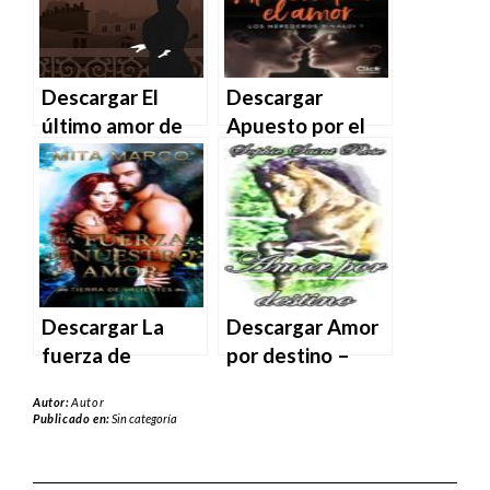
MOBI
MOBI
Descargar El
Descargar
último amor de
Apuesto por el
Arsène Lupin de
amor – Moruena
Maurice Leblanc
Estringana en
en EPUB | PDF |
EPUB | PDF |
MOBI
MOBI
Descargar La
Descargar Amor
fuerza de
por destino –
nuestro amor –
Sophie Saint Rose
Autor:
Autor
Mita Marco en
en EPUB | PDF |
Publicado en:
Sin categoría
EPUB | PDF |
MOBI
MOBI