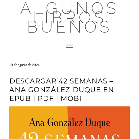
ALGUNOS
Saltar
al
LIBROS
contenido
BUENOS
Cambiar modo de navegación
25 de agosto de 2024
DESCARGAR 42 SEMANAS –
ANA GONZÁLEZ DUQUE EN
EPUB | PDF | MOBI