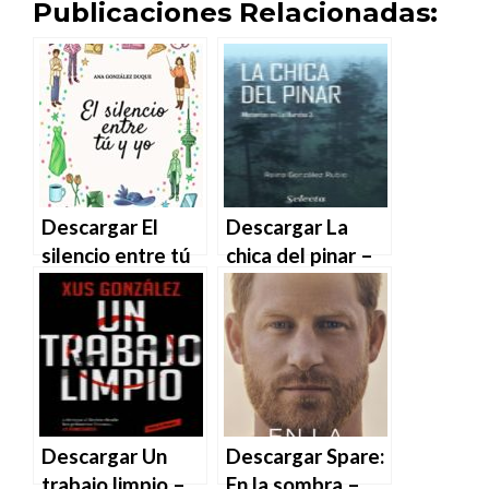
Publicaciones Relacionadas:
Descargar El
Descargar La
silencio entre tú
chica del pinar –
y yo de Ana
Reina González
González Duque
Rubio en EPUB |
en EPUB | PDF |
PDF | MOBI
MOBI
Descargar Un
Descargar Spare:
trabajo limpio –
En la sombra –