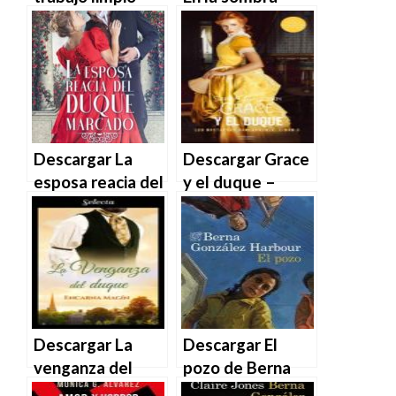
Xus González en
Príncipe Harry
EPUB | PDF |
(duque de
MOBI
Sussex) en EPUB |
PDF | MOBI
Descargar La
Descargar Grace
esposa reacia del
y el duque –
duque marcado –
Sarah MacLean
Madison Davis en
en EPUB | PDF |
EPUB | PDF |
MOBI
MOBI
Descargar La
Descargar El
venganza del
pozo de Berna
duque – Encarna
González